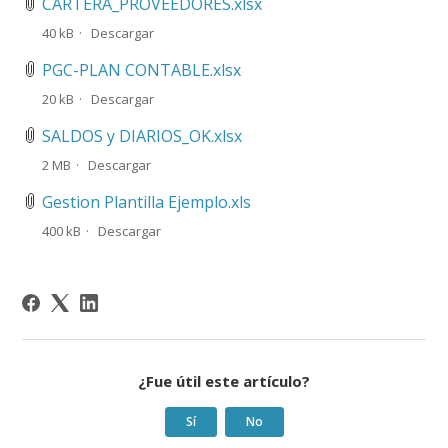
CARTERA_PROVEEDORES.xlsx
40 kB
Descargar
PGC-PLAN CONTABLE.xlsx
20 kB
Descargar
SALDOS y DIARIOS_OK.xlsx
2 MB
Descargar
Gestion Plantilla Ejemplo.xls
400 kB
Descargar
¿Fue útil este artículo?
Sí
No