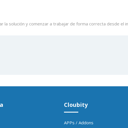
ar la solución y comenzar a trabajar de forma correcta desde el in
a
Cloubity
APPs / Addons