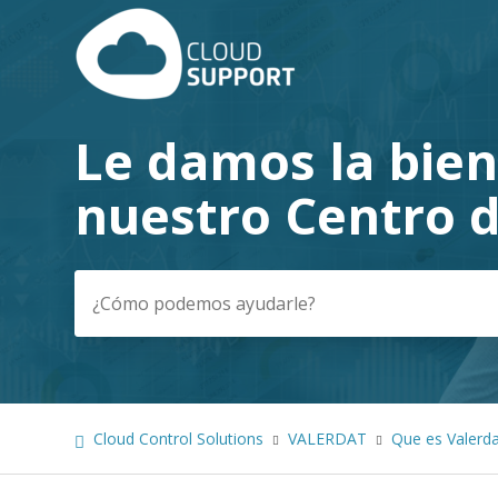
Le damos la bie
Búsqueda
nuestro Centro 
Cloud Control Solutions
VALERDAT
Que es Valerda