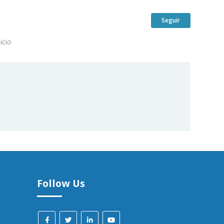
Nadie lo 
Seguir
icio
Follow Us