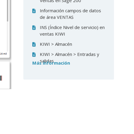
Ventas en Sage 200
Información campos de datos
de área VENTAS
INS (Índice Nivel de servicio) en
ventas KIWI
KIWI > Almacén
KIWI > Almacén > Entradas y
salidas
Más información