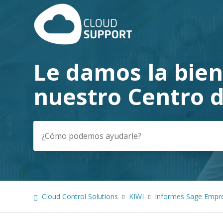
Le damos la bie
Búsqueda
nuestro Centro 
Cloud Control Solutions
KIWI
Informes Sage Empr